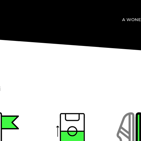
A WONE
i