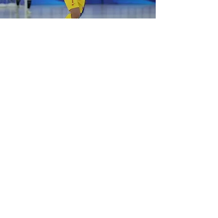
Contacto
Envíanos un mensaje y nos pondremos en
contacto a la brevedad.
Sujeto
Correo electrónico