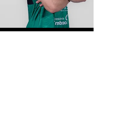
Contacto
Envíanos un mensaje y nos pondremos en
contacto a la brevedad.
Sujeto
Correo electrónico
Mensaje