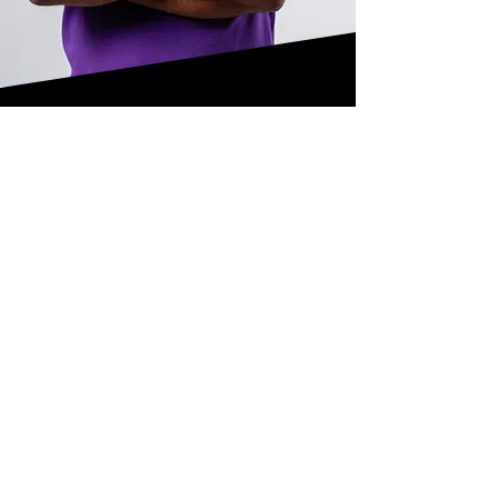
Contact
Send us a message and we'll be in touch
shortly.
Subject
Email
Message