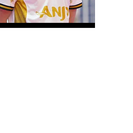
Contact
Send us a message and we'll be in touch
shortly.
Subject
Email
Message