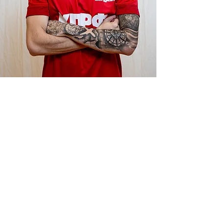
Contact
Send us a message and we'll be in touch
shortly.
Subject
Email