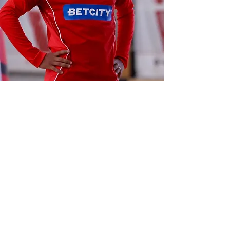
Contact
Send us a message and we'll be in touch
shortly.
Subject
Email