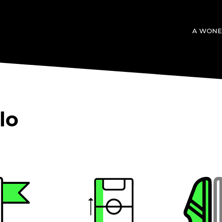
A WONE
lo