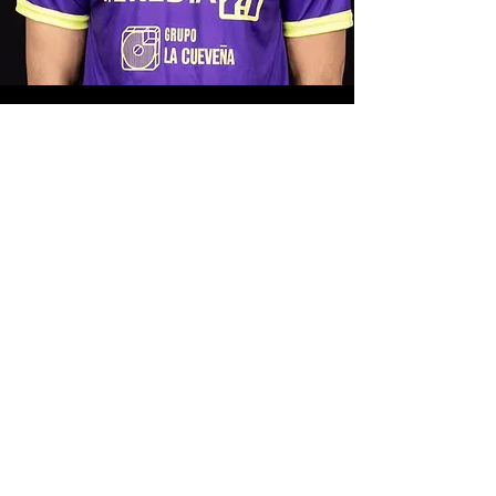
Contact
Send us a message and we'll be in touch
shortly.
Subject
Email
Message